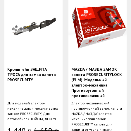
Кронштейн ЗАЩИТА
MAZDA / МАЗДА ЗАМОК
ТРОСА для замка капота
капота PROSECURITYLOCK
PROSECURITY
(PLM), Модельный
электро-механика
Противоугонный
противокражный
Для моделей электро-
Электро механический
механических и механических
противоугонный замок капота
замков PROSECURITY, Для
MAZDA / МАЗДА' электро
автомобилей ТОЙОТА, ЛЕКСУС
механический замок
PROSECURITY капота для
1 440
р.
1 650
р.
защиты от угона и кражи