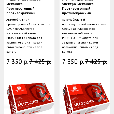
механика.
электро-механика.
Противоугонный
Противоугонный
противокражный
противокражный
Автомобильный
Автомобильный
противоугонный замок капота
противоугонный замок капота
GAC / ДЖАКэлектро
Geely / Джили электро
механический замок
механический замок
PROSECURITY капота для
PROSECURITY капота для
защиты от угона и кражи
защиты от угона и кражи
автокомпонентов из под
автокомпонентов из под
капота
капота
7 350
р.
7 425
р.
7 350
р.
7 425
р.