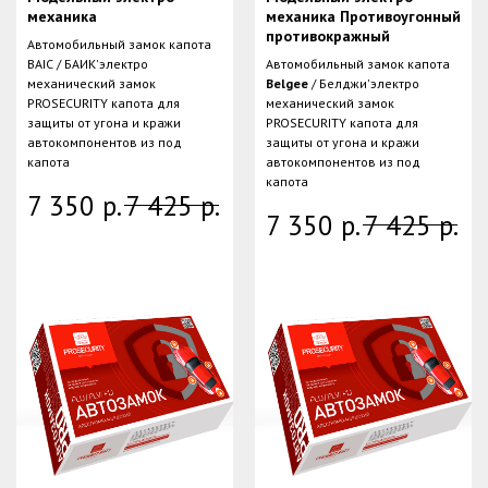
механика
механика Противоугонный
противокражный
Автомобильный замок капота
BAIC / БАИК'электро
Автомобильный замок капота
механический замок
Belgee
/ Белджи'электро
PROSECURITY капота для
механический замок
защиты от угона и кражи
PROSECURITY капота для
автокомпонентов из под
защиты от угона и кражи
капота
автокомпонентов из под
капота
7 350
р.
7 425
р.
7 350
р.
7 425
р.