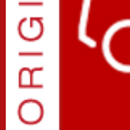
1. Замки для автомобиля КАПОТ,
ДВЕРИ, БАГАЖНИК "В разрыв"
штатного троса управления
Замки для защиты авто от краж автокомпонентов и угона, контроля
доступа . Установка на штатный трос управления. Замки
PROSECURITY.RU