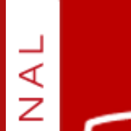
Купить ПРОДУКЦИЮ
PROSECURITY, замки
капота и кпп