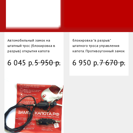
ЗАМОК PROSECURITYLOCK
ПРОТИВОУГОННЫЙ/
VARIANT Model 2
ПРОТИВОКРАЖНЫЙ
МОНОБЛОКв разрыв
ЗАМОК PROSECURITY в
штатного троса (PLV
разрыв троса (PLV)
Mod.2)
Электро-механика
Автомобильный замок на
блокировка "в разрыв"
штатный трос (блокировка в
штатного троса управления
разрыв) открытия капота
капота. Противоугонный замок
6 045
р.
5 950
р.
6 950
р.
7 670
р.
Выбери защиту/Каталог