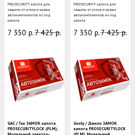
PROSECURITY капота для
PROSECURITY капота для
защиты от угона и кражи
защиты от угона и кражи
автокомпонентов из под
автокомпонентов из под
капота
капота
7 350
р.
7 425
р.
7 350
р.
7 425
р.
GAC / Гак ЗАМОК капота
Geely / Джили ЗАМОК
PROSECURITYLOCK (PLM),
капота PROSECURITYLOCK
Модельный электро-
(PLM), Модельный