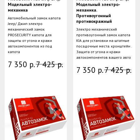
Модельный электро-
Модельный электро-
механика
механика.
Противоугонный
Автомобильный замок капота
противокражный
Jeep/ Джип электро
механический замок
Электро механический
PROSECURITY капота для
противоугонный замок капота
защиты от угона и кражи
KIA для установки на штатные
автокомпонентов из под
посадочные места. кронштейн .
капота
Защита от угона и кражи
автокомпонентов вашего авто
7 350
р.
7 425
р.
7 350
р.
7 425
р.