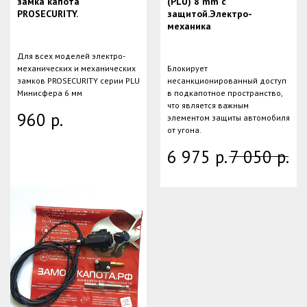
замка капота
(PLU) 8 mm с
PROSECURITY.
защитой.Электро-
механика
Для всех моделей электро-
механических и механических
Блокирует
замков PROSECURITY серии PLU
несанкционированный доступ
Минисфера 6 мм
в подкапотное пространство,
что является важным
960
р.
элементом защиты автомобиля
от угона.
6 975
р.
7 050
р.