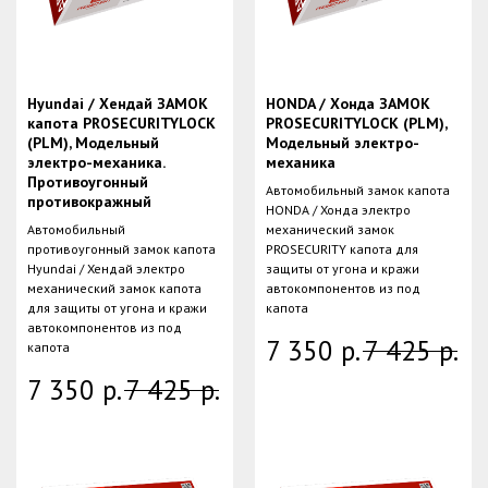
Hyundai / Хендай ЗАМОК
HONDA / Хонда ЗАМОК
капота PROSECURITYLOCK
PROSECURITYLOCK (PLM),
(PLM), Модельный
Модельный электро-
электро-механика.
механика
Противоугонный
Автомобильный замок капота
противокражный
HONDA / Хонда электро
Автомобильный
механический замок
противоугонный замок капота
PROSECURITY капота для
Hyundai / Хендай электро
защиты от угона и кражи
механический замок капота
автокомпонентов из под
для защиты от угона и кражи
капота
автокомпонентов из под
7 350
р.
7 425
р.
капота
7 350
р.
7 425
р.