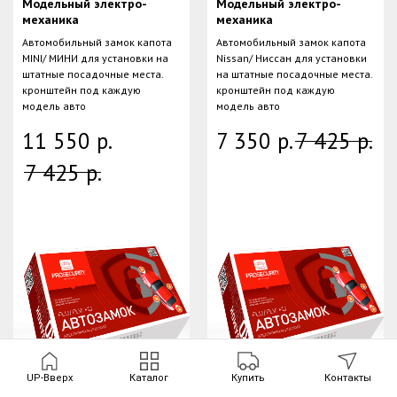
Модельный электро-
Модельный электро-
механика
механика
Автомобильный замок капота
Автомобильный замок капота
MINI/ МИНИ для установки на
Nissan/ Ниссан для установки
штатные посадочные места.
на штатные посадочные места.
кронштейн под каждую
кронштейн под каждую
модель авто
модель авто
11 550
р.
7 350
р.
7 425
р.
7 425
р.
UP-Вверх
Каталог
Купить
Контакты