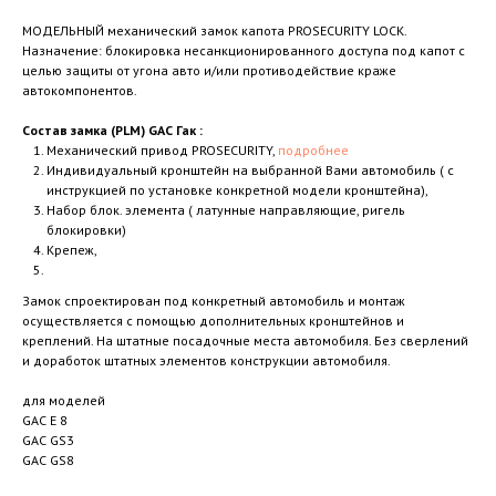
МОДЕЛЬНЫЙ механический замок капота PROSECURITY LOCK.
Назначение: блокировка несанкционированного доступа под капот с
целью защиты от угона авто и/или противодействие краже
автокомпонентов.
Состав замка (PLM) GAC Гак :
Механический привод PROSECURITY,
подробнее
Индивидуальный кронштейн на выбранной Вами автомобиль ( с
инструкцией по установке конкретной модели кронштейна),
Набор блок. элемента ( латунные направляющие, ригель
блокировки)
Крепеж,
Замок спроектирован под конкретный автомобиль и монтаж
осуществляется с помощью дополнительных кронштейнов и
креплений. На штатные посадочные места автомобиля. Без сверлений
и доработок штатных элементов конструкции автомобиля.
для моделей
GAC E 8
GAC GS3
GAC GS8