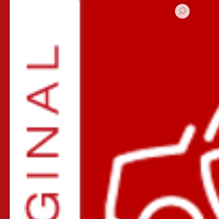
мини сфера 8мм
PLU 8мм
Замок капота с Усиленной
версией МИНИСФЕРАс новой
системой фиксации к капоту