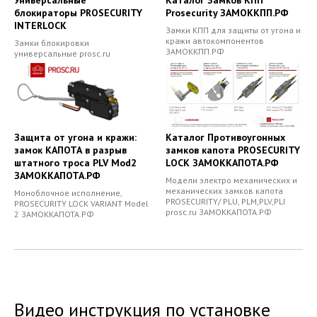
блокираторы PROSECURITY
Prosecurity ЗАМОККПП.РФ
INTERLOCK
Замки КПП для защиты от угона и
кражи автокомпонентов
Замки блокировки
ЗАМОККПП.РФ
универсальные prosc.ru
Защита от угона и кражи:
Каталог Противоугонных
замок КАПОТА в разрыв
замков капота PROSECURITY
штатного троса PLV Mod2
LOCK ЗАМОККАПОТА.РФ
ЗАМОККАПОТА.РФ
Модели электро механических и
механических замков капота
Моноблочное исполнение,
PROSECURITY/ PLU, PLM,PLV,PLI
PROSECURITY LOCK VARIANT Model
prosc.ru ЗАМОККАПОТА.РФ
2 ЗАМОККАПОТА.РФ
Видео инструкция по установке